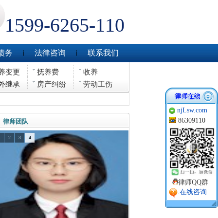
1599-6265-110
债务
法律咨询
联系我们
养变更
抚养费
收养
外继承
房产纠纷
劳动工伤
njLsw.com
86309110
律师团队
1
2
3
4
律师QQ群
.在线咨询