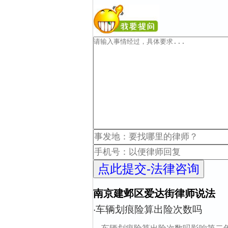
南京建邺区爱达街律师说法
车辆划痕险算出险次数吗
·