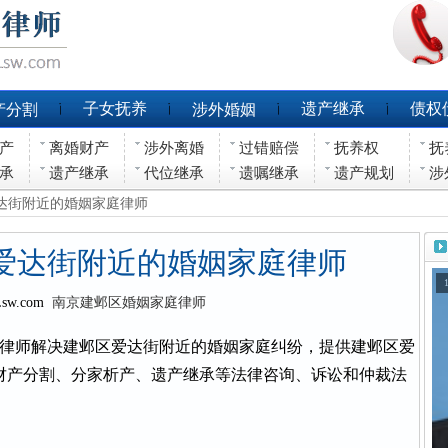
子女抚养
遗产继承
债权
产分割
涉外婚姻
产
离婚财产
涉外离婚
过错赔偿
抚养权
抚
承
遗产继承
代位继承
遗嘱继承
遗产规划
涉
爱达街附近的婚姻家庭律师
爱达街附近的婚姻家庭律师
Lsw.com
南京建邺区婚姻家庭律师
律师解决建邺区爱达街附近的婚姻家庭纠纷，提供建邺区爱
财产分割、分家析产、遗产继承等法律咨询、诉讼和仲裁法