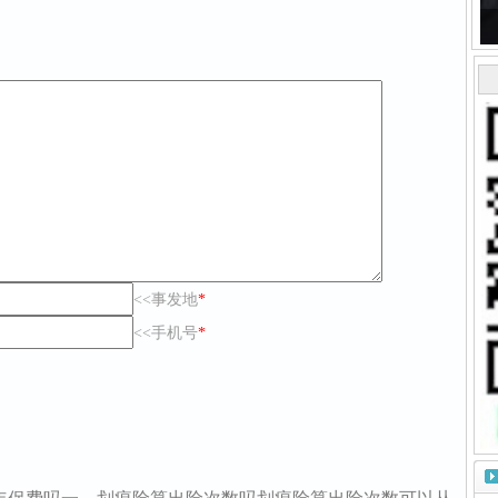
<<事发地
*
<<手机号
*