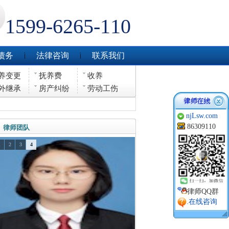
1599-6265-110
债务
法律咨询
联系我们
养变更
抚养费
收养
外继承
房产纠纷
劳动工伤
njLsw.com
86309110
律师团队
1
2
3
4
律师QQ群
.在线咨询