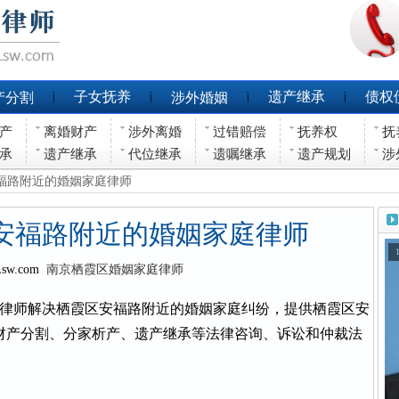
子女抚养
遗产继承
债权
产分割
涉外婚姻
产
离婚财产
涉外离婚
过错赔偿
抚养权
抚
承
遗产继承
代位继承
遗嘱继承
遗产规划
涉
安福路附近的婚姻家庭律师
安福路附近的婚姻家庭律师
Lsw.com
南京栖霞区婚姻家庭律师
律师解决栖霞区安福路附近的婚姻家庭纠纷，提供栖霞区安
财产分割、分家析产、遗产继承等法律咨询、诉讼和仲裁法