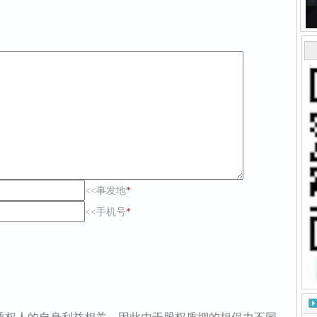
<<事发地
*
<<手机号
*