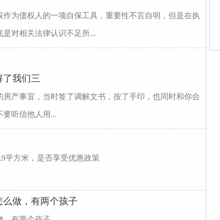
权作为债权人的一项自保工具，重要性不言自明，但是在执
是对相关法律认识不足所...
师
解了我们三
师
的房产事宜，当时签了调解文书，按了手印，也同时和你合
庭
律
听信他人用...
庭
家
.9平方米，是否享受优惠政策
怎么做，有两个孩子
做，有两个孩子