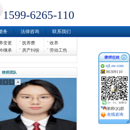
1599-6265-110
债务
法律咨询
联系我们
养变更
抚养费
收养
外继承
房产纠纷
劳动工伤
njLsw.com
86309110
律师团队
1
2
3
4
律师QQ群
.在线咨询