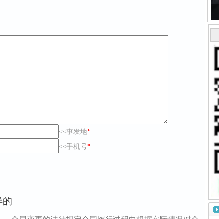
<<事发地
*
<<手机号
*
样的