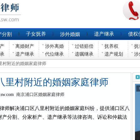
子女抚养
遗产继承
债权
产分割
涉外婚姻
产
离婚财产
涉外离婚
过错赔偿
抚养权
抚
承
遗产继承
代位继承
遗嘱继承
遗产规划
涉
八里村附近的婚姻家庭律师
八里村附近的婚姻家庭律师
Lsw.com
南京浦口区婚姻家庭律师
律师解决浦口区八里村附近的婚姻家庭纠纷，提供浦口区八
财产分割、分家析产、遗产继承等法律咨询、诉讼和仲裁法