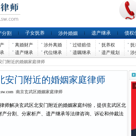
子女抚养
遗产继承
债权
产分割
涉外婚姻
产
离婚财产
涉外离婚
过错赔偿
抚养权
抚
承
遗产继承
代位继承
遗嘱继承
遗产规划
涉
北安门附近的婚姻家庭律师
北安门附近的婚姻家庭律师
Lsw.com
南京玄武区婚姻家庭律师
律师解决玄武区北安门附近的婚姻家庭纠纷，提供玄武区北
财产分割、分家析产、遗产继承等法律咨询、诉讼和仲裁法