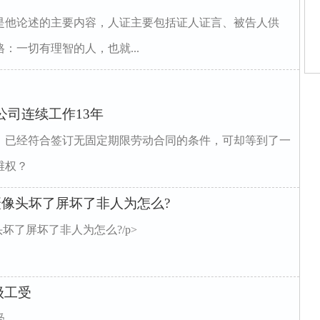
是他论述的主要内容，人证主要包括证人证言、被告人供
：一切有理智的人，也就...
师
公司连续工作13年
师
庭
庭
年，已经符合签订无固定期限劳动合同的条件，可却等到了一
庭
家
维权？
家
庭
摄像头坏了屏坏了非人为怎么?
坏了屏坏了非人为怎么?/p>
级工受
受