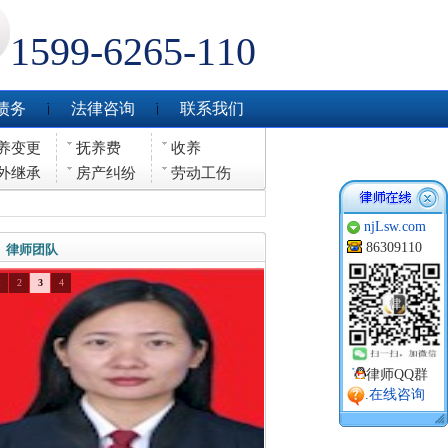
1599-6265-110
债务
法律咨询
联系我们
养变更
抚养费
收养
外继承
房产纠纷
劳动工伤
njLsw.com
86309110
律师团队
1
2
3
4
律师QQ群
.在线咨询