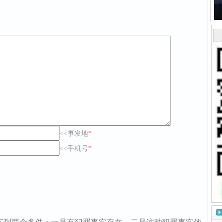
<<事发地
*
<<手机号
*