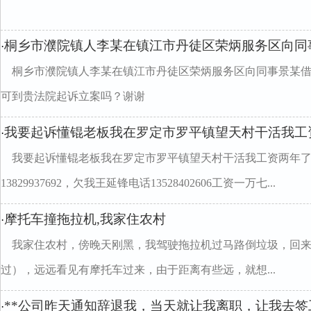
桐乡市濮院镇人李某在镇江市丹徒区荣炳服务区向同
·
桐乡市濮院镇人李某在镇江市丹徒区荣炳服务区向同事景某借
可到贵法院起诉立案吗？谢谢
我要起诉懂锟老板我在罗定市罗平镇望天村干活我工
·
我要起诉懂锟老板我在罗定市罗平镇望天村干活我工资两年
13829937692，欠我王延锋电话13528402606工资一万七...
摩托车撞拖拉机,我家住农村
·
我家住农村，傍晚天刚黑，我驾驶拖拉机过马路倒垃圾，回
过），远远看见有摩托车过来，由于距离有些远，就想...
**公司昨天通知辞退我，当天就让我离职，让我去
·