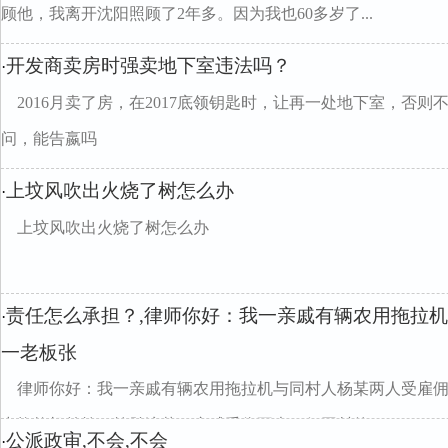
顾他，我离开沈阳照顾了2年多。因为我也60多岁了...
开发商卖房时强卖地下室违法吗？
·
2016月卖了房，在2017底领钥匙时，让再一处地下室，否
问，能告嬴吗
上坟风吹出火烧了树怎么办
·
上坟风吹出火烧了树怎么办
责任怎么承担？,律师你好：我一亲戚有辆农用拖拉
·
一老板张
律师你好：我一亲戚有辆农用拖拉机与同村人杨某两人受雇
中拖拉机前轮一轮胎滚落，亲戚受伤不大，但同村的...
公派政审,不会,不会
·