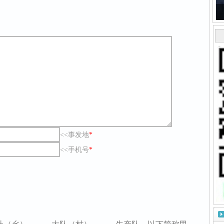
<<事发地
*
<<手机号
*