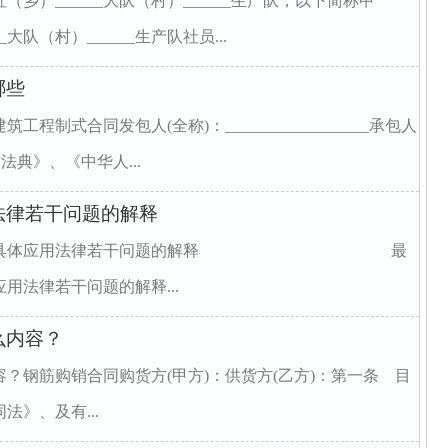
（乡）______大队（村）______生产队，以下简称甲
_大队（村）______生产队社员...
哪些
制式合同发包人(全称)：__________________承包人
照《民法典》、《中华人...
法律若干问题的解释
首和立功具体应用法律若干问题的解释 最
用法律若干问题的解释...
么内容？
？钢筋购销合同购货方(甲方)：供货方(乙方)：第一条 目
》、及有...