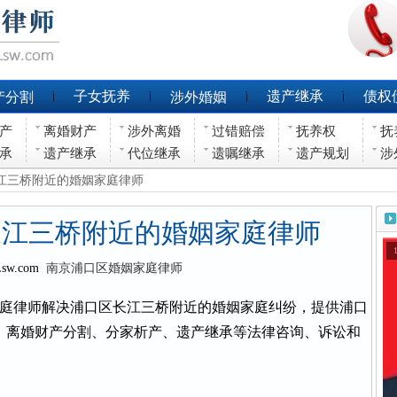
子女抚养
遗产继承
债权
产分割
涉外婚姻
产
离婚财产
涉外离婚
过错赔偿
抚养权
抚
承
遗产继承
代位继承
遗嘱继承
遗产规划
涉
长江三桥附近的婚姻家庭律师
长江三桥附近的婚姻家庭律师
Lsw.com
南京浦口区婚姻家庭律师
庭律师解决浦口区长江三桥附近的婚姻家庭纠纷，提供浦口
、离婚财产分割、分家析产、遗产继承等法律咨询、诉讼和