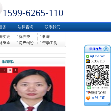
1599-6265-110
债务
法律咨询
联系我们
养变更
抚养费
收养
外继承
房产纠纷
劳动工伤
njLsw.com
86309110
律师团队
1
2
3
4
律师QQ群
.在线咨询