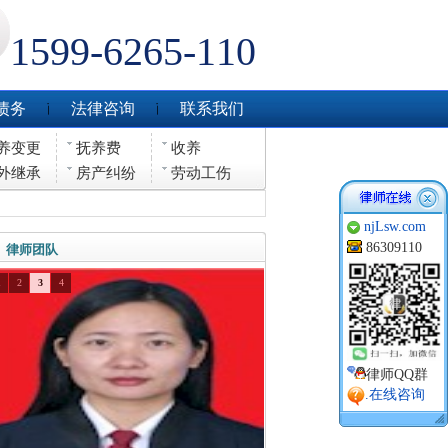
1599-6265-110
债务
法律咨询
联系我们
养变更
抚养费
收养
外继承
房产纠纷
劳动工伤
njLsw.com
86309110
律师团队
1
2
3
4
律师QQ群
.在线咨询