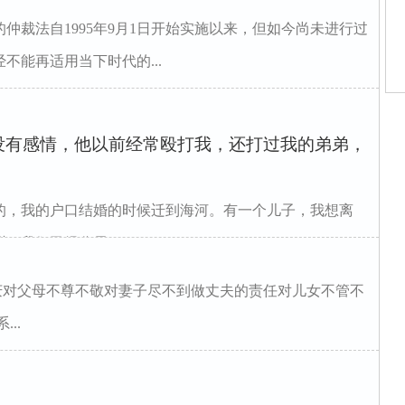
仲裁法自1995年9月1日开始实施以来，但如今尚未进行过
不能再适用当下时代的...
师
庭
没有感情，他以前经常殴打我，还打过我的弟弟，
庭
婚
门
军
的，我的户口结婚的时候迁到海河。有一个儿子，我想离
师
师
我们已经分居...
庆对父母不尊不敬对妻子尽不到做丈夫的责任对儿女不管不
..