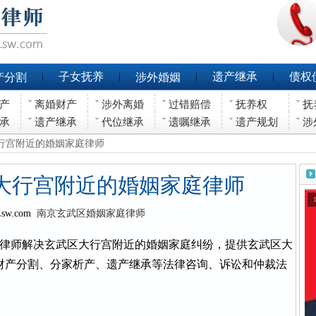
子女抚养
遗产继承
债权
产分割
涉外婚姻
产
离婚财产
涉外离婚
过错赔偿
抚养权
抚
承
遗产继承
代位继承
遗嘱继承
遗产规划
涉
大行宫附近的婚姻家庭律师
大行宫附近的婚姻家庭律师
Lsw.com
南京玄武区婚姻家庭律师
律师解决玄武区大行宫附近的婚姻家庭纠纷，提供玄武区大
财产分割、分家析产、遗产继承等法律咨询、诉讼和仲裁法