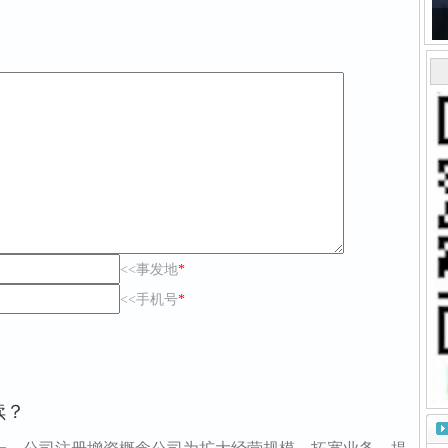
<<事发地
*
<<手机号
*
续？