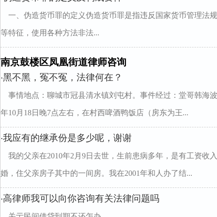
一、伪造货币罪的定义伪造货币罪是指违反国家货币管理法
等特征，使用各种方法非法...
南京鼓楼区凤凰街道律师咨询
黑不黑，冤不冤，法律何在？
·
事情地点：聊城市冠县清水镇刘屯村。事件经过：堂哥韩海波因
年10月18日晚7点左右，在村西啤酒鸭饭店（房东为王...
我应有的继承份是多少呢，谢谢
·
我的父亲在2010年2月9日去世，生前患病多年，是有工资收入
婚，住父亲房子其中的一间房。我在2001年和人办了结...
高律师我可以向你咨询有关法律问题吗
·
关亍民间借贷到期不还怎办