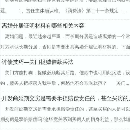
购买者因网络购物与经营者发生纠纷后，要想实现自己的权利
题。 1、责任主体确认难。《消费法》第二十一条规定：...
离婚分居证明材料有哪些相关内容
·
离婚问题，最近越来越严重，而长期分居是造成离婚的一个
对方承认长期分居，否则是需要出具离婚分居证明材料的。下面..
讨债技巧—关门捉贼催款兵法
·
关门方能打狗，捉贼必须断其后路。催款中也可用此兵法，
钩，债务人把柄落入我手后，何愁他不会乖乖就范？ 关门...
开发商延期交房是需要承担赔偿责任的，甚至买房的
·
开发商延期交房是需要承担赔偿责任的，甚至买房的人是可
期交房是双倍赔偿吗?这毕竟关系到买房人的切身利益，那么我们.