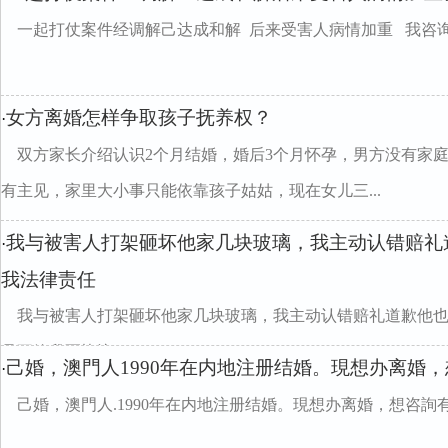
一起打仗案件经调解己达成和解 后来受害人病情加重 我咨
女方离婚怎样争取孩子抚养权？
·
双方家长介绍认识2个月结婚，婚后3个月怀孕，男方没有家
有主见，家里大小事只能依靠孩子姑姑，现在女儿三...
我与被害人打架砸坏他家几块玻璃，我主动认错赔礼
·
我法律责任
我与被害人打架砸坏他家几块玻璃，我主动认错赔礼道歉他
是不给我写协议divclass="w990mamt20
己婚，澳門人1990年在内地注册结婚。現想办离婚
·
己婚，澳門人.1990年在内地注册结婚。現想办离婚，想咨詢