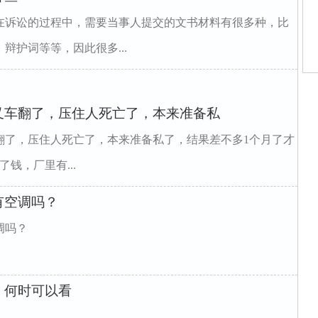
在诉讼的过程中，需要当事人提交的文书材料有很多种，比
辩护词等等，因此很多...
律
庭
叉车翻了，压住人死亡了，本来准备私
庭
律
庭
翻了，压住人死亡了，本来准备私了，结果差不多1个月了才
庭
律
了钱，厂里有...
律
律
有空调吗？
调吗？
，何时可以看