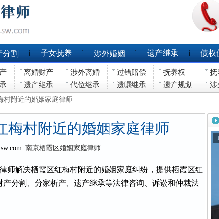
子女抚养
遗产继承
债权
产分割
涉外婚姻
产
离婚财产
涉外离婚
过错赔偿
抚养权
抚
承
遗产继承
代位继承
遗嘱继承
遗产规划
涉
红梅村附近的婚姻家庭律师
红梅村附近的婚姻家庭律师
Lsw.com
南京栖霞区婚姻家庭律师
律师解决栖霞区红梅村附近的婚姻家庭纠纷，提供栖霞区红
财产分割、分家析产、遗产继承等法律咨询、诉讼和仲裁法