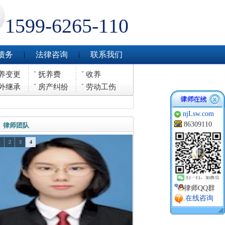
1599-6265-110
债务
法律咨询
联系我们
养变更
抚养费
收养
外继承
房产纠纷
劳动工伤
njLsw.com
86309110
律师团队
1
2
3
4
律师QQ群
.在线咨询