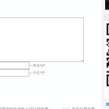
<<事发地
*
<<手机号
*