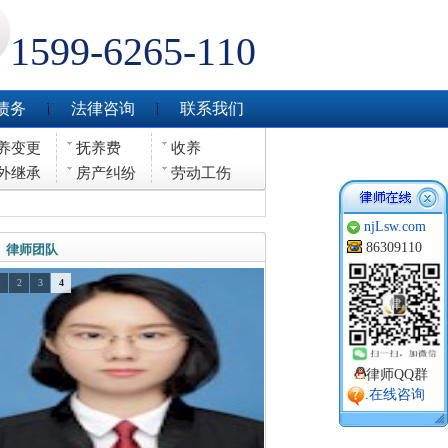
1599-6265-110
债务
法律咨询
联系我们
养变更
抚养费
收养
外继承
房产纠纷
劳动工伤
njLsw.com
86309110
律师团队
1
2
3
4
律师QQ群
.在线咨询