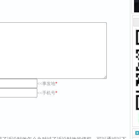
<<事发地
*
<<手机号
*