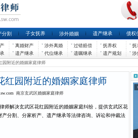
子女抚养
遗产继承
债权
产分割
涉外婚姻
产
离婚财产
涉外离婚
过错赔偿
抚养权
抚
承
遗产继承
代位继承
遗嘱继承
遗产规划
涉
花红园附近的婚姻家庭律师
花红园附近的婚姻家庭律师
Lsw.com
南京玄武区婚姻家庭律师
律师解决玄武区花红园附近的婚姻家庭纠纷，提供玄武区花
财产分割、分家析产、遗产继承等法律咨询、诉讼和仲裁法