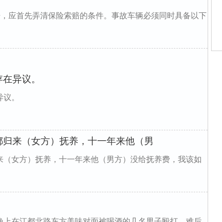
赔，应首先弄清保险索赔的条件。事故车辆必须同时具备以下
家
庭
存在异议。
路
街
婚
异议。
师
庭
庭
都归来（女方）抚养，十一年来他（男
来（女方）抚养，十一年来他（男方）没给抚养费，我该如
晚上在江都北路东方美味对面被喝酒的几名男子殴打。难后