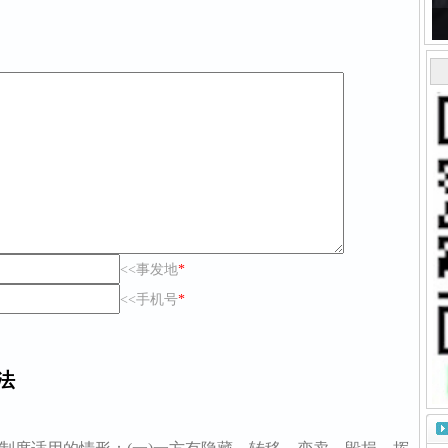
<<事发地
*
<<手机号
*
法