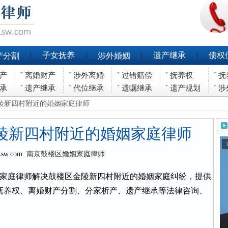
子女抚养
遗产继承
债权
产分割
涉外婚姻
产
离婚财产
涉外离婚
过错赔偿
抚养权
抚
承
遗产继承
代位继承
遗嘱继承
遗产规划
涉
金陵新四村附近的婚姻家庭律师
陵新四村附近的婚姻家庭律师
Lsw.com
南京鼓楼区婚姻家庭律师
家庭律师解决鼓楼区金陵新四村附近的婚姻家庭纠纷，提供
抚养权、离婚财产分割、分家析产、遗产继承等法律咨询、