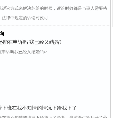
以诉讼方式来解决纠纷的时候，诉讼时效都是当事人需要格
法律中规定的诉讼时效可...
询
师
师
还能在申诉吗 我已经又结婚?
师
律
师
申诉吗我已经又结婚?/p>
师
律
园
着下班在我不知情的情况下给我下了
下班在我不知情的情况下给我下了诊断，当时医生给我开了药