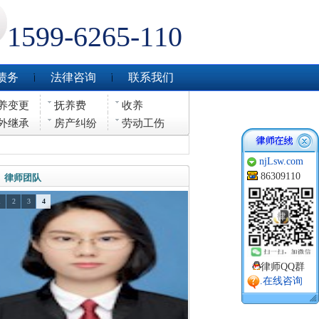
1599-6265-110
债务
法律咨询
联系我们
养变更
抚养费
收养
外继承
房产纠纷
劳动工伤
njLsw.com
86309110
律师团队
1
2
3
4
律师QQ群
.在线咨询