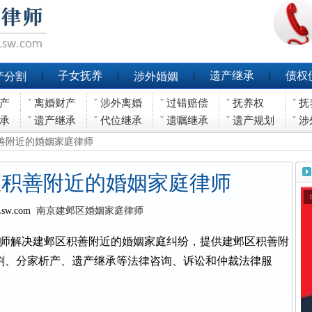
子女抚养
遗产继承
债权
产分割
涉外婚姻
产
离婚财产
涉外离婚
过错赔偿
抚养权
抚
承
遗产继承
代位继承
遗嘱继承
遗产规划
涉
积善附近的婚姻家庭律师
区积善附近的婚姻家庭律师
Lsw.com
南京建邺区婚姻家庭律师
师解决建邺区积善附近的婚姻家庭纠纷，提供建邺区积善附
割、分家析产、遗产继承等法律咨询、诉讼和仲裁法律服