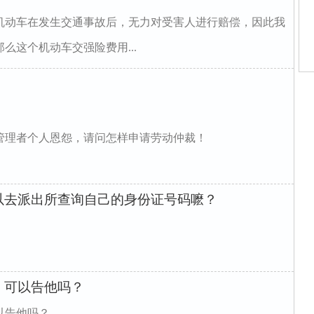
机动车在发生交通事故后，无力对受害人进行赔偿，因此我
么这个机动车交强险费用...
师
师
律
姻
管理者个人恩怨，请问怎样申请劳动仲裁！
庭
庭
律
庭
博
以去派出所查询自己的身份证号码嚒？
，可以告他吗？
以告他吗？