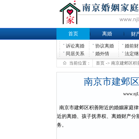
首页
离婚
财
诉讼离婚
协议离婚
婚前财
同居关系
婚外情
法定继
当前位置：
首页
-> 南京建邺区
南京市建邺
www.nj
南京市建邺区积善附近的婚姻家庭律
近的离婚、孩子抚养权、离婚财产分
务。