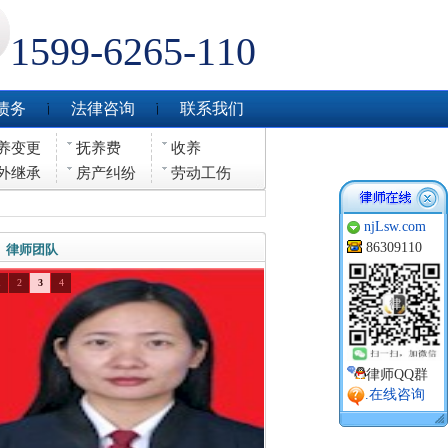
1599-6265-110
债务
法律咨询
联系我们
养变更
抚养费
收养
外继承
房产纠纷
劳动工伤
njLsw.com
86309110
律师团队
1
2
3
4
律师QQ群
.在线咨询