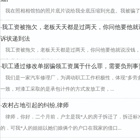
我在照相相馆拍的照片底片说给我全底压缩到光盘。我被骗
加很多divclass="w990mamt20
我工资被拖欠，老板天天都是过两天，你问他要他就
·
诉状递到法
我工资被拖欠，老板天天都是过两天，你问他要他就说没钱
要和我离婚，你说我该怎么divclass="w990mamt20
职工通过修改单据骗领工资属于什么罪，需要负刑事
·
我们是一家汽车修理厂，为调动职工工作积极性，体现“多劳
一致，对漆工采取的是承包计件的方式发放工资，...
农村占地引起的纠纷,律师
·
律师，你好．二个月前，户主是我*人的房子拆迁了．拆迁标
的．可我*人的姐姐以她们娘俩个的户口在我家的借口...