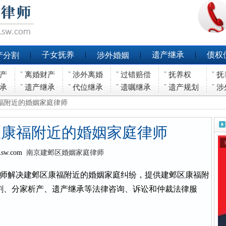
子女抚养
遗产继承
债权
产分割
涉外婚姻
产
离婚财产
涉外离婚
过错赔偿
抚养权
抚
承
遗产继承
代位继承
遗嘱继承
遗产规划
涉
康福附近的婚姻家庭律师
区康福附近的婚姻家庭律师
Lsw.com
南京建邺区婚姻家庭律师
师解决建邺区康福附近的婚姻家庭纠纷，提供建邺区康福附
割、分家析产、遗产继承等法律咨询、诉讼和仲裁法律服