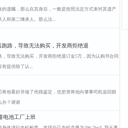
效的遗嘱，那么在其身后，一般是按照法定方式来对其遗产
人和第二继承人。那么法...
师
后跑路，导致无法购买，开发商拒绝退
师
律
路，导致无法购买，开发商拒绝退订金5万，因为认购书合同
师
提供除了认...
师
业
司将他看好并做了伤残鉴定，也垫资将他向肇事司机追回赔
么办？谢谢
蓄电池工厂上班
体进行血铅检查，发现自己血铅含量为296.7hg/L,我从事