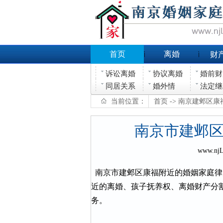
首页
离婚
财
诉讼离婚
协议离婚
婚前财
同居关系
婚外情
法定继
当前位置：
首页
-> 南京建邺区
南京市建邺
www.nj
南京市建邺区康福附近的婚姻家庭律
近的离婚、孩子抚养权、离婚财产分
务。