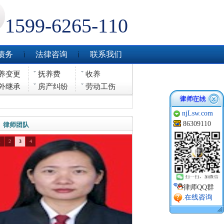
1599-6265-110
债务
法律咨询
联系我们
养变更
抚养费
收养
外继承
房产纠纷
劳动工伤
njLsw.com
86309110
律师团队
1
2
3
4
律师QQ群
.在线咨询