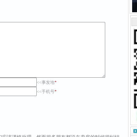
<<事发地
*
<<手机号
*