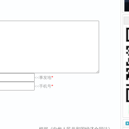
<<事发地
*
<<手机号
*