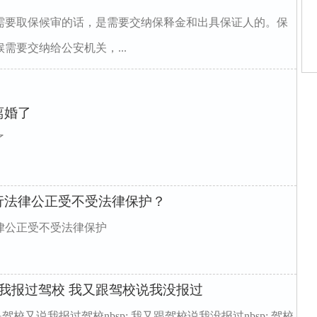
需要取保候审的话，是需要交纳保释金和出具保证人的。保
需要交纳给公安机关，...
淮
鱼
园
离婚了
新
师
了
律
律
律
律
行法律公正受不受法律保护？
律公正受不受法律保护
我报过驾校 我又跟驾校说我没报过
但是驾校又说我报过驾校nbsp; 我又跟驾校说我没报过nbsp; 驾校