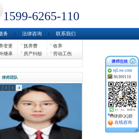
1599-6265-110
债务
法律咨询
联系我们
养变更
抚养费
收养
外继承
房产纠纷
劳动工伤
njLsw.com
86309110
律师团队
1
2
3
4
律师QQ群
.在线咨询