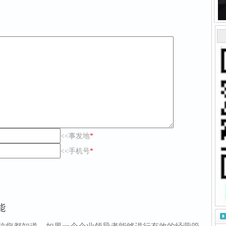
<<事发地
*
<<手机号
*
能