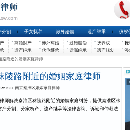
子女抚养
遗产继承
债权
产分割
涉外婚姻
产
离婚财产
涉外离婚
过错赔偿
抚养权
抚
承
遗产继承
代位继承
遗嘱继承
遗产规划
涉
秣陵路附近的婚姻家庭律师
秣陵路附近的婚姻家庭律师
Lsw.com
南京秦淮区婚姻家庭律师
律师解决秦淮区秣陵路附近的婚姻家庭纠纷，提供秦淮区秣
财产分割、分家析产、遗产继承等法律咨询、诉讼和仲裁法