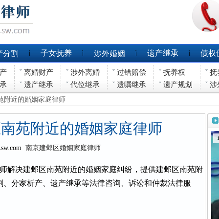
子女抚养
遗产继承
债权
产分割
涉外婚姻
产
离婚财产
涉外离婚
过错赔偿
抚养权
抚
承
遗产继承
代位继承
遗嘱继承
遗产规划
涉
南苑附近的婚姻家庭律师
区南苑附近的婚姻家庭律师
Lsw.com
南京建邺区婚姻家庭律师
师解决建邺区南苑附近的婚姻家庭纠纷，提供建邺区南苑附
割、分家析产、遗产继承等法律咨询、诉讼和仲裁法律服