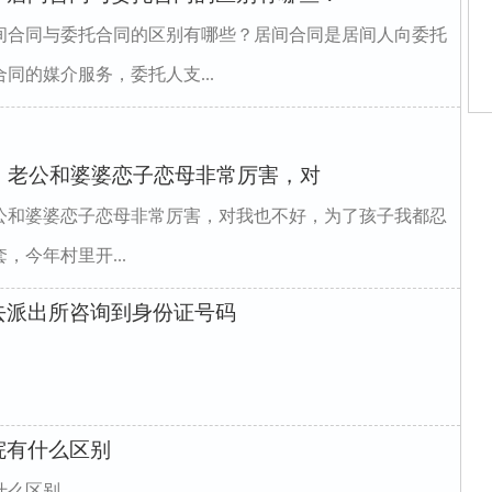
间合同与委托合同的区别有哪些？居间合同是居间人向委托
同的媒介服务，委托人支...
师
，老公和婆婆恋子恋母非常厉害，对
庭
家
园
老公和婆婆恋子恋母非常厉害，对我也不好，为了孩子我都忍
河
城
今年村里开...
苑
姻
去派出所咨询到身份证号码
院有什么区别
什么区别