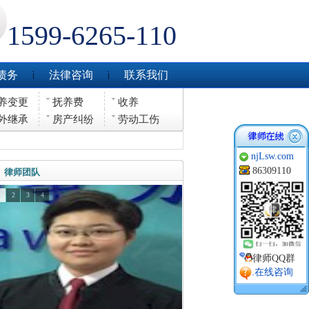
1599-6265-110
债务
法律咨询
联系我们
养变更
抚养费
收养
外继承
房产纠纷
劳动工伤
njLsw.com
86309110
律师团队
1
2
3
4
律师QQ群
.在线咨询