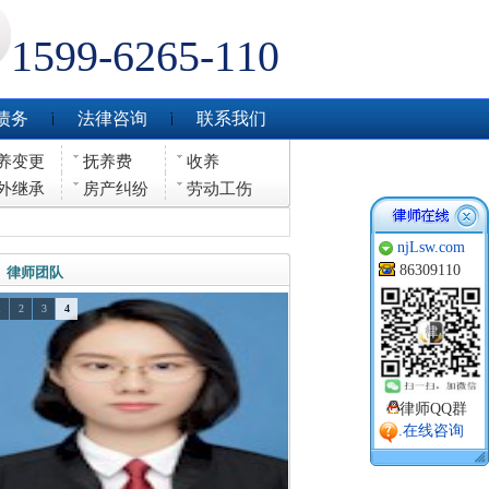
1599-6265-110
债务
法律咨询
联系我们
养变更
抚养费
收养
外继承
房产纠纷
劳动工伤
njLsw.com
86309110
律师团队
1
2
3
4
律师QQ群
.在线咨询