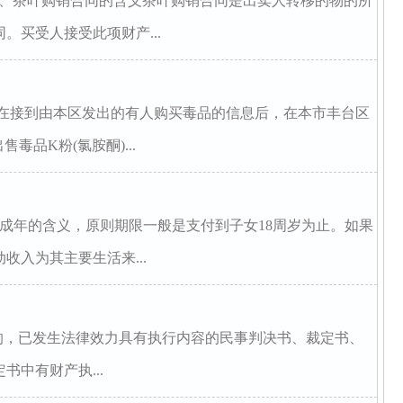
一、茶叶购销合同的含义茶叶购销合同是出卖人转移的物的所
。买受人接受此项财产...
诚在接到由本区发出的有人购买毒品的信息后，在本市丰台区
毒品K粉(氯胺酮)...
成年的含义，原则期限一般是支付到子女18周岁为止。如果
收入为其主要生活来...
的，已发生法律效力具有执行内容的民事判决书、裁定书、
中有财产执...