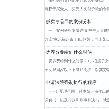
茶叶购销合同范本的意义有哪些?
有权于买受人，买受人支付价款的合同
贩卖毒品罪的案例分析
·
一、案例分析案情详情:被告人吴
方庄“家乐福超市”门口附近，向宋某出售
抚养费要给到什么时候
·
抚养费给到什么时候？1、根据子女
子女16周岁以上不满18周岁，以其劳动
申请法院强制执行的程序
·
(一）受理范围：经本院一审作出
调解书，以及行政和刑事判决书、裁定书