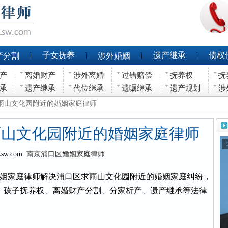
子女抚养
遗产继承
债权
产分割
涉外婚姻
产
离婚财产
涉外离婚
过错赔偿
抚养权
抚
承
遗产继承
代位继承
遗嘱继承
遗产规划
涉
求雨山文化园附近的婚姻家庭律师
雨山文化园附近的婚姻家庭律师
Lsw.com
南京浦口区婚姻家庭律师
姻家庭律师解决浦口区求雨山文化园附近的婚姻家庭纠纷，
、孩子抚养权、离婚财产分割、分家析产、遗产继承等法律