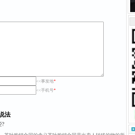
<<事发地
*
<<手机号
*
说法
?