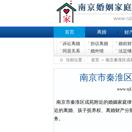
首页
离婚
财
诉讼离婚
协议离婚
婚前财
同居关系
婚外情
法定继
当前位置：
首页
-> 南京秦淮区
南京市秦淮
www.nj
南京市秦淮区戎苑附近的婚姻家庭律
近的离婚、孩子抚养权、离婚财产分
务。