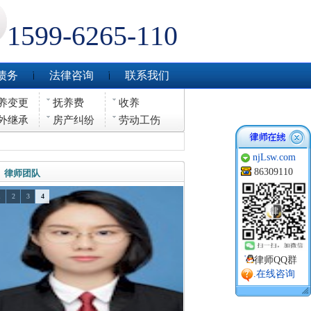
1599-6265-110
债务
法律咨询
联系我们
养变更
抚养费
收养
外继承
房产纠纷
劳动工伤
njLsw.com
86309110
律师团队
1
2
3
4
律师QQ群
.在线咨询