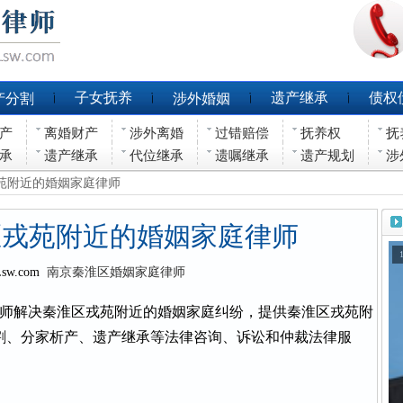
子女抚养
遗产继承
债权
产分割
涉外婚姻
产
离婚财产
涉外离婚
过错赔偿
抚养权
抚
承
遗产继承
代位继承
遗嘱继承
遗产规划
涉
戎苑附近的婚姻家庭律师
区戎苑附近的婚姻家庭律师
Lsw.com
南京秦淮区婚姻家庭律师
师解决秦淮区戎苑附近的婚姻家庭纠纷，提供秦淮区戎苑附
割、分家析产、遗产继承等法律咨询、诉讼和仲裁法律服