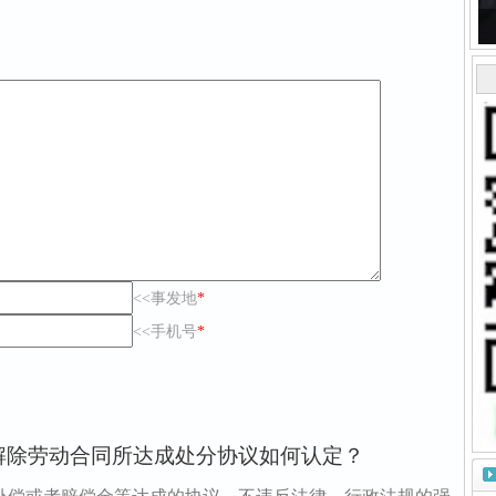
<<事发地
*
<<手机号
*
解除劳动合同所达成处分协议如何认定？