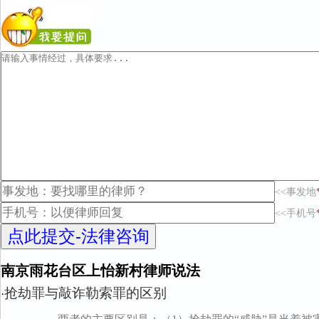
<<事发地
<<手机号
南京雨花台区上怡新村律师说法
抢劫罪与敲诈勒索罪的区别
·