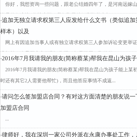
你好，我想资询一些问题，跟老公结婚四年了，是河南远嫁山
说是他们这边*俗就这样，我们那里结婚彩礼基本都...
追加无独立请求权第三人应发给什么文书（类似追加
·
样本）以及
网上有因追加当事人或有独立请求权第三人参加诉讼变更举
求权第三人是否应变更举证期限，如果不用，那他的...
2016年7月我请我的朋友(简称蔡某)帮我在昆山为孩
·
2016年7月我请我的朋友(简称蔡某)帮我在昆山为孩子能上某
时还有其它2人需要他帮忙)，而且他答应事情不成返...
请问怎么签加盟店合同？有对这方面清楚的朋友说一
·
加盟店合同
...
律师好，我在深圳一家公司外派在永康办事处工作，月
·