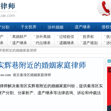
子女抚养
遗产继承
债权
产分割
涉外婚姻
产
离婚财产
涉外离婚
过错赔偿
抚养权
抚
承
遗产继承
代位继承
遗嘱继承
遗产规划
涉
实辉巷附近的婚姻家庭律师
实辉巷附近的婚姻家庭律师
Lsw.com
南京秦淮区婚姻家庭律师
律师解决秦淮区实辉巷附近的婚姻家庭纠纷，提供秦淮区实
财产分割、分家析产、遗产继承等法律咨询、诉讼和仲裁法