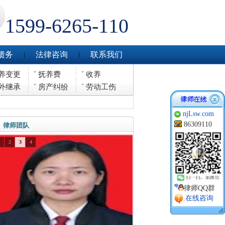
1599-6265-110
债务
法律咨询
联系我们
养变更
抚养费
收养
外继承
房产纠纷
劳动工伤
njLsw.com
86309110
律师团队
1
2
3
4
律师QQ群
.在线咨询