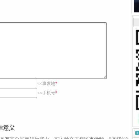
<<事发地
*
<<手机号
*
法律意义