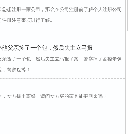
果您想注册一家公司，那么在公司注册前了解个人注册公司
注册注意事项进行了解...
师
师
小他父亲捡了一个包，然后失主立马报
庭
村
光
父亲捡了一个包，然后失主立马报了案，警察掉了监控录像
华
里
警察也掉了...
婚
姻
？
合，女方提出离婚，请问女方买的家具能要回来吗？