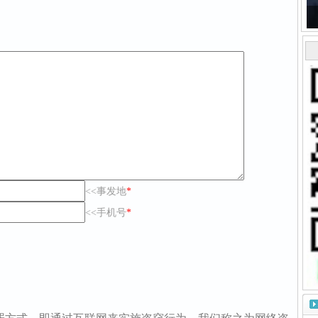
<<事发地
*
<<手机号
*