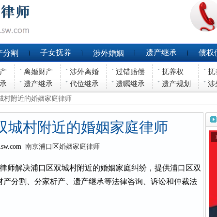
子女抚养
遗产继承
债权
产分割
涉外婚姻
产
离婚财产
涉外离婚
过错赔偿
抚养权
抚
承
遗产继承
代位继承
遗嘱继承
遗产规划
涉
双城村附近的婚姻家庭律师
双城村附近的婚姻家庭律师
Lsw.com
南京浦口区婚姻家庭律师
律师解决浦口区双城村附近的婚姻家庭纠纷，提供浦口区双
财产分割、分家析产、遗产继承等法律咨询、诉讼和仲裁法