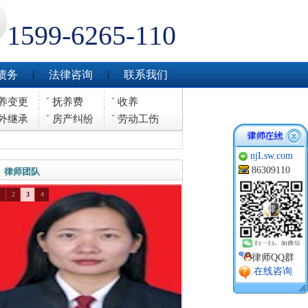
1599-6265-110
债务
法律咨询
联系我们
养变更
抚养费
收养
外继承
房产纠纷
劳动工伤
njLsw.com
86309110
律师团队
1
2
3
4
律师QQ群
.在线咨询