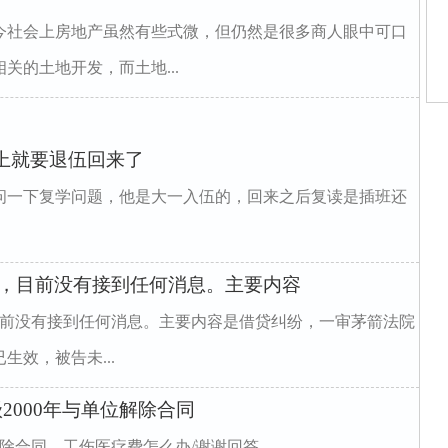
今社会上房地产虽然有些式微，但仍然是很多商人眼中可口
关的土地开发，而土地...
陈
棚
垅
上就要退伍回来了
姻
庭
问一下复学问题，他是大一入伍的，回来之后复读是插班还
师
师
庭，目前没有接到任何消息。主要内容
目前没有接到任何消息。主要内容是借贷纠纷，一审茅箭法院
效，被告未...
2000年与单位解除合同
位解除合同，工伤医疗费怎么办/谢谢回答。