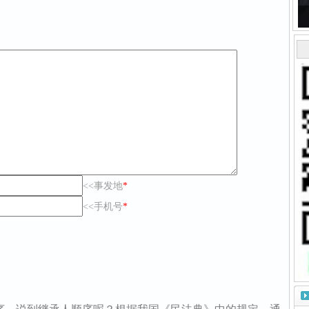
<<事发地
*
<<手机号
*