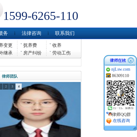
1599-6265-110
债务
法律咨询
联系我们
养变更
抚养费
收养
外继承
房产纠纷
劳动工伤
njLsw.com
86309110
律师团队
1
2
3
4
律师QQ群
.在线咨询