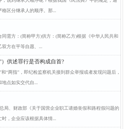
序，说到继承人顺序呢？根据我国《民法典》中的规定，通
格区分继承人的顺序。那...
同需方：(简称甲方)供方：(简称乙方)根据《中华人民共和
方在平等自愿、...
指”）供述罪行是否构成自首?
”和“两指”，即纪检监察机关接到群众举报或者发现问题后，
点如实交代自...
动总局、财政部《关于国营企业职工请婚丧假和路程假问题的
时，企业应该根据具体情...