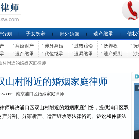
子女抚养
遗产继承
债权
产分割
涉外婚姻
产
离婚财产
涉外离婚
过错赔偿
抚养权
抚
承
遗产继承
代位继承
遗嘱继承
遗产规划
涉
双山村附近的婚姻家庭律师
双山村附近的婚姻家庭律师
Lsw.com
南京浦口区婚姻家庭律师
律师解决浦口区双山村附近的婚姻家庭纠纷，提供浦口区双
财产分割、分家析产、遗产继承等法律咨询、诉讼和仲裁法