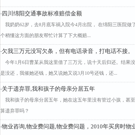
四川绵阳交通事故标准赔偿金额
·
我奶奶62岁，去8月底车祸入院今4月出院， 在绵阳三医院做
个稍懂这方面的朋友帮忙计算了下大概赔...
欠我三万元没写欠条，但有电话录音，打电话不接。
·
今年1月6日曹某从我这里借了三万元，说十天后归还。结果
是没还，我催她还钱，她又说她又说3月10号还钱，还...
关于遗弃罪,我和孩子的母亲分居五年
·
我和孩子的母亲分居五年，她在这五年里没有管过小孩，甚
算遗弃罪吗？
物业咨询,物业费问题,物业费问题，2010年买房时物业
·