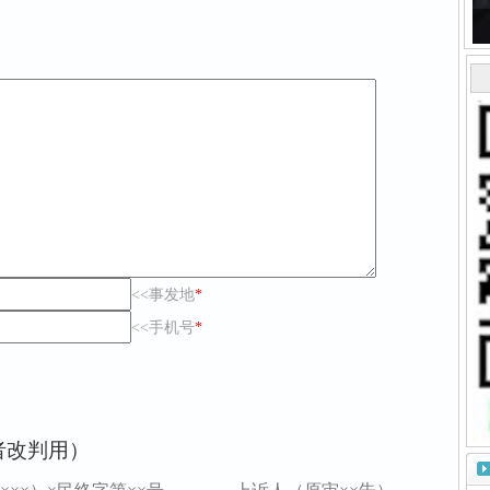
<<事发地
*
<<手机号
*
者改判用）