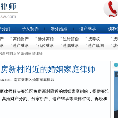
子女抚养
遗产继承
债权
产分割
涉外婚姻
产
离婚财产
涉外离婚
过错赔偿
抚养权
抚
承
遗产继承
代位继承
遗嘱继承
遗产规划
涉
象房新村附近的婚姻家庭律师
象房新村附近的婚姻家庭律师
Lsw.com
南京秦淮区婚姻家庭律师
庭律师解决秦淮区象房新村附近的婚姻家庭纠纷，提供秦淮
、离婚财产分割、分家析产、遗产继承等法律咨询、诉讼和