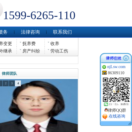
1599-6265-110
债务
法律咨询
联系我们
养变更
抚养费
收养
外继承
房产纠纷
劳动工伤
njLsw.com
86309110
律师团队
1
2
3
4
律师QQ群
.在线咨询