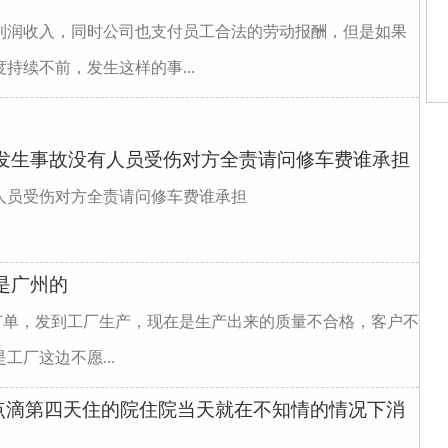
利润收入，同时公司也支付员工合法的劳动报酬，但是如果
持续不前，发生这样的事...
师
师
人发生事故没有人员受伤对方全责请问修车费谁承担
庭
庭
律
人员受伤对方全责请问修车费谁承担
律
庭
庭
家
是广州的
订单，发到工厂生产，现在是生产出来的质量不合格，客户不
厂这边不愿...
点滴第四天住的院住院当天就在不知情的情况下消