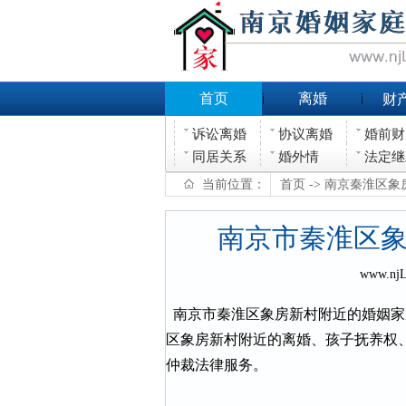
首页
离婚
财
诉讼离婚
协议离婚
婚前财
同居关系
婚外情
法定继
当前位置：
首页
-> 南京秦淮区
南京市秦淮区
www.nj
南京市秦淮区象房新村附近的婚姻家
区象房新村附近的离婚、孩子抚养权
仲裁法律服务。