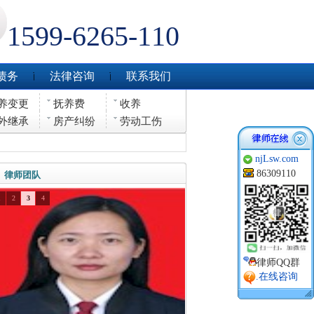
1599-6265-110
债务
法律咨询
联系我们
养变更
抚养费
收养
外继承
房产纠纷
劳动工伤
njLsw.com
86309110
律师团队
1
2
3
4
律师QQ群
.在线咨询