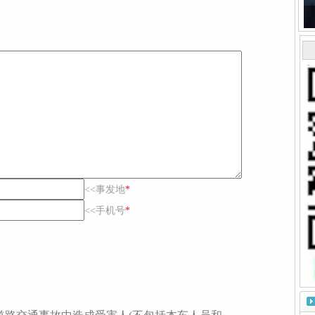
<<事发地
*
<<手机号
*