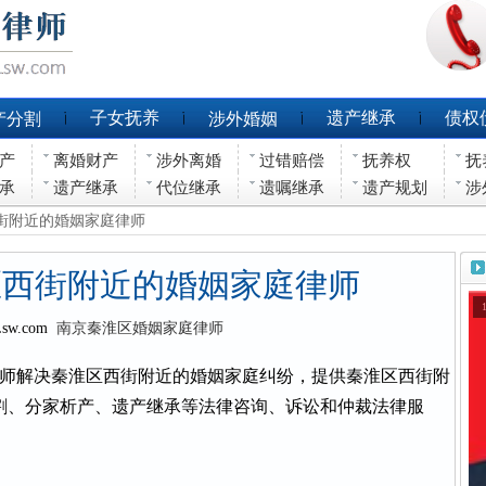
子女抚养
遗产继承
债权
产分割
涉外婚姻
产
离婚财产
涉外离婚
过错赔偿
抚养权
抚
承
遗产继承
代位继承
遗嘱继承
遗产规划
涉
西街附近的婚姻家庭律师
区西街附近的婚姻家庭律师
Lsw.com
南京秦淮区婚姻家庭律师
师解决秦淮区西街附近的婚姻家庭纠纷，提供秦淮区西街附
割、分家析产、遗产继承等法律咨询、诉讼和仲裁法律服