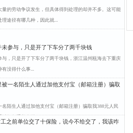
大量的劳动争议发生，但具体得到处理的却并不多。这可能
理途径有哪几种，因此就...
宏
牙
路
并未参与，只是开了下车分了两千块钱
里
师
参与，只是开了下车分了两千块钱，浙江温州瓯海去下重庆
庭
庭
没得什么事...
家
庭
里被一名陌生人通过加他支付宝（邮箱注册）骗取
名陌生人通过加他支付宝（邮箱注册）骗取我388元人民
红包手段发送...
时工之前单位交了十保险，说今不给交了，我该咋