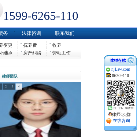
1599-6265-110
债务
法律咨询
联系我们
养变更
抚养费
收养
外继承
房产纠纷
劳动工伤
njLsw.com
86309110
律师团队
1
2
3
4
律师QQ群
.在线咨询