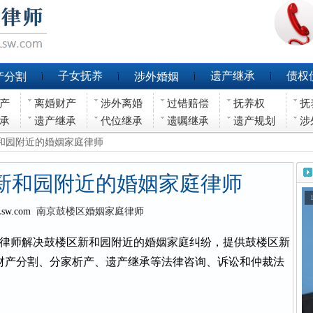
子女抚养
遗产继承
债权
产分割
涉外婚姻
产
离婚财产
涉外离婚
过错赔偿
抚养权
抚
承
遗产继承
代位继承
遗嘱继承
遗产规划
涉
新和园附近的婚姻家庭律师
新和园附近的婚姻家庭律师
Lsw.com
南京鼓楼区婚姻家庭律师
律师解决鼓楼区新和园附近的婚姻家庭纠纷，提供鼓楼区新
财产分割、分家析产、遗产继承等法律咨询、诉讼和仲裁法