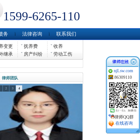
1599-6265-110
债务
法律咨询
联系我们
养变更
抚养费
收养
外继承
房产纠纷
劳动工伤
njLsw.com
86309110
律师团队
1
2
3
4
律师QQ群
.在线咨询