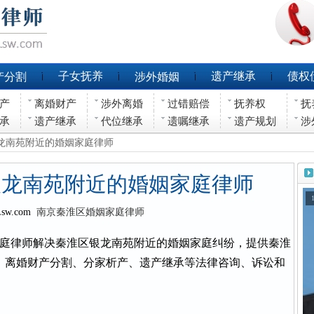
子女抚养
遗产继承
债权
产分割
涉外婚姻
产
离婚财产
涉外离婚
过错赔偿
抚养权
抚
承
遗产继承
代位继承
遗嘱继承
遗产规划
涉
银龙南苑附近的婚姻家庭律师
银龙南苑附近的婚姻家庭律师
Lsw.com
南京秦淮区婚姻家庭律师
庭律师解决秦淮区银龙南苑附近的婚姻家庭纠纷，提供秦淮
、离婚财产分割、分家析产、遗产继承等法律咨询、诉讼和