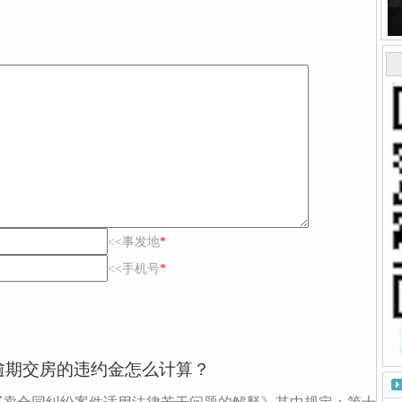
<<事发地
*
<<手机号
*
逾期交房的违约金怎么计算？