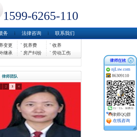
1599-6265-110
债务
法律咨询
联系我们
养变更
抚养费
收养
外继承
房产纠纷
劳动工伤
njLsw.com
86309110
律师团队
1
2
3
4
律师QQ群
.在线咨询