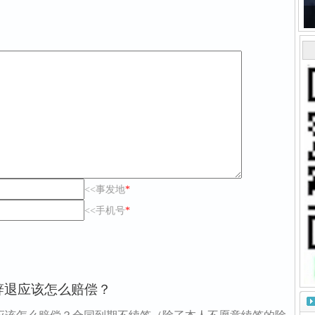
<<事发地
*
<<手机号
*
辞退应该怎么赔偿？