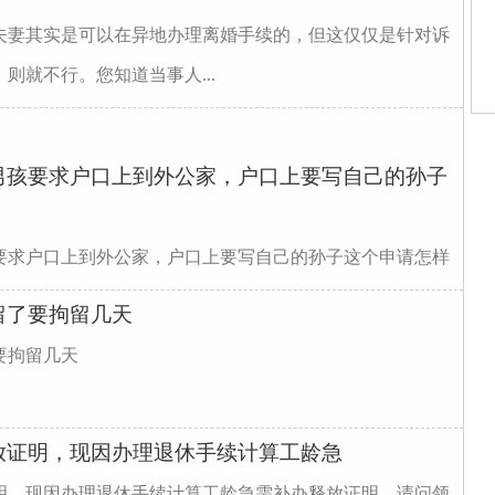
夫妻其实是可以在异地办理离婚手续的，但这仅仅是针对诉
则就不行。您知道当事人...
师
姻
男孩要求户口上到外公家，户口上要写自己的孙子
师
师
要求户口上到外公家，户口上要写自己的孙子这个申请怎样
师
律
留了要拘留几天
要拘留几天
放证明，现因办理退休手续计算工龄急
明，现因办理退休手续计算工龄急需补办释放证明，请问领