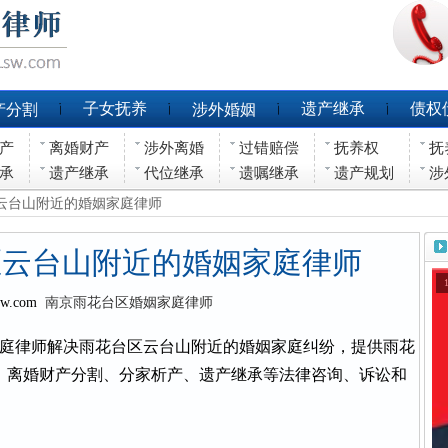
子女抚养
遗产继承
债权
产分割
涉外婚姻
产
离婚财产
涉外离婚
过错赔偿
抚养权
抚
承
遗产继承
代位继承
遗嘱继承
遗产规划
涉
区云台山附近的婚姻家庭律师
区云台山附近的婚姻家庭律师
sw.com
南京雨花台区婚姻家庭律师
庭律师解决雨花台区云台山附近的婚姻家庭纠纷，提供雨花
、离婚财产分割、分家析产、遗产继承等法律咨询、诉讼和