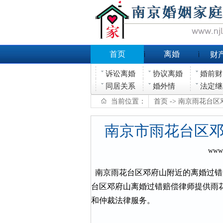
首页
离婚
财
诉讼离婚
协议离婚
婚前财
同居关系
婚外情
法定继
当前位置：
首页
-> 南京雨花台
南京市雨花台区
www
南京雨花台区邓府山附近的离婚过错
台区邓府山离婚过错赔偿律师提供雨
和仲裁法律服务。