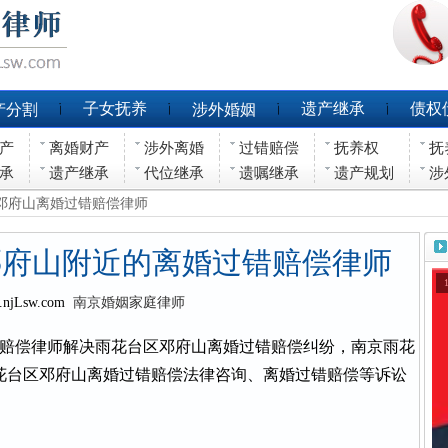
子女抚养
遗产继承
债权
产分割
涉外婚姻
产
离婚财产
涉外离婚
过错赔偿
抚养权
抚
承
遗产继承
代位继承
遗嘱继承
遗产规划
涉
区邓府山离婚过错赔偿律师
邓府山附近的离婚过错赔偿律师
.njLsw.com
南京婚姻家庭律师
赔偿律师解决雨花台区邓府山离婚过错赔偿纠纷，南京雨花
花台区邓府山离婚过错赔偿法律咨询、离婚过错赔偿等诉讼