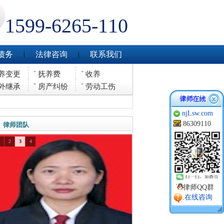
1599-6265-110
债务
法律咨询
联系我们
养变更
抚养费
收养
外继承
房产纠纷
劳动工伤
njLsw.com
86309110
律师团队
1
2
3
4
律师QQ群
.在线咨询