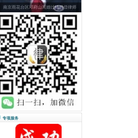
南京雨花台区邓府山离婚过错赔偿律师
专项服务